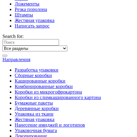
Ложементы
Резка поролона
Штампы
Жестяная упаковка
Написать запрос
Search for:
Направления
Разработка упаковки
Сборные коробки
Кашированные коробки
Комбинированные коробки
Коробки из микрогофрокартона
Коробки из слимкашированного картона
Бумажные пакеты
Деревянные коробки
Упаковка из ткани
Жестяная упаковка
Нанесение имиджей и логотипов
Упаковочная бумага
Декорирование