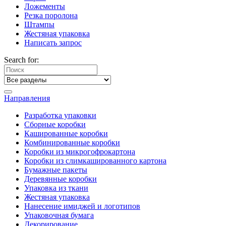
Ложементы
Резка поролона
Штампы
Жестяная упаковка
Написать запрос
Search for:
Направления
Разработка упаковки
Сборные коробки
Кашированные коробки
Комбинированные коробки
Коробки из микрогофрокартона
Коробки из слимкашированного картона
Бумажные пакеты
Деревянные коробки
Упаковка из ткани
Жестяная упаковка
Нанесение имиджей и логотипов
Упаковочная бумага
Декорирование