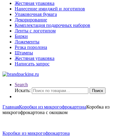
Жестяная упаковка
Нанесение имиджей и логотипов
Упаковочная бумага
Декорирование
Комплектация подарочных наборов
Ленты с логотипом
Бирки
Ложементы
Резка поролона
Штампы
Жестяная упаковка
Написать запрос
Search
Искать:
Поиск
Главная
Коробки из микрогофрокартона
Коробка из
микрогофрокартона с окошком
Коробки из микрогофрокартона